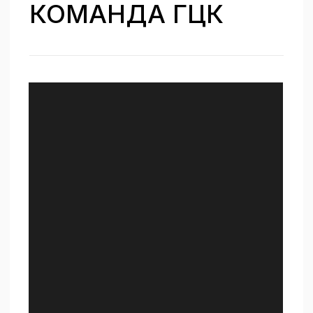
Сергей Дениш
Заместитель директора по производственной
деятельности