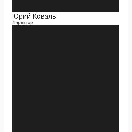
Антон Селезнев
Заместитель директора по научной деятельности,
к.т.н.
Кристина Шапотько
Заместитель директора