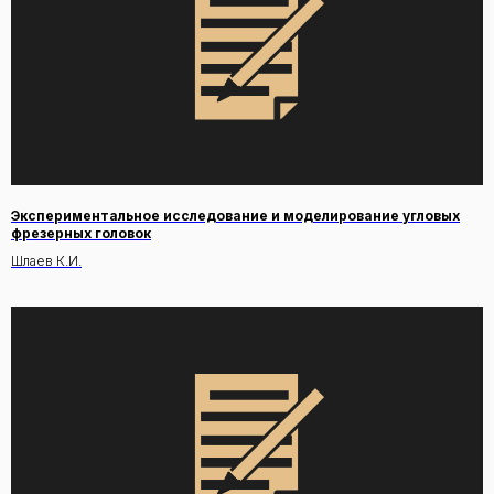
Экспериментальное исследование и моделирование угловых
фрезерных головок
Шлаев К.И.
+
7
(
4
9
9
)
9
7
3
-
3
8
-
9
3
+
7
(
4
9
9
)
9
7
3
-
3
8
-
9
3