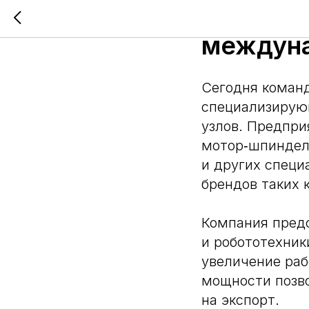
Команда
междуна
Сегодня команд
специализирую
узлов. Предпри
мотор‑шпиндели
и других спец
брендов таких к
Компания предс
и робототехник
увеличение раб
мощности позво
на экспорт.