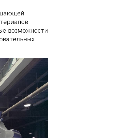
ершающей
атериалов
ые возможности
бовательных