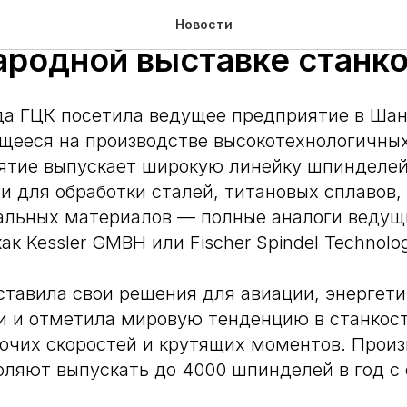
 ГЦК на Шанхайской
Новости
родной выставке станко
а ГЦК посетила ведущее предприятие в Шан
щееся на производстве высокотехнологичны
ятие выпускает широкую линейку шпинделей
 для обработки сталей, титановых сплавов,
иальных материалов — полные аналоги веду
ак Kessler GMBH или Fisсher Spindel Technolo
тавила свои решения для авиации, энергети
и и отметила мировую тенденцию в станкос
очих скоростей и крутящих моментов. Прои
ляют выпускать до 4000 шпинделей в год с