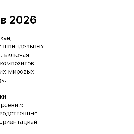
в 2026
хае,
х шпиндельных
, включая
 композитов
щих мировых
gy.
ки
троении:
зводственные
 ориентацией