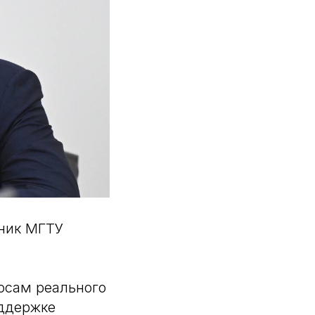
кник МГТУ
осам реального
оддержке