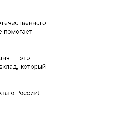
отечественного
е помогает
дня — это
вклад, который
лаго России!