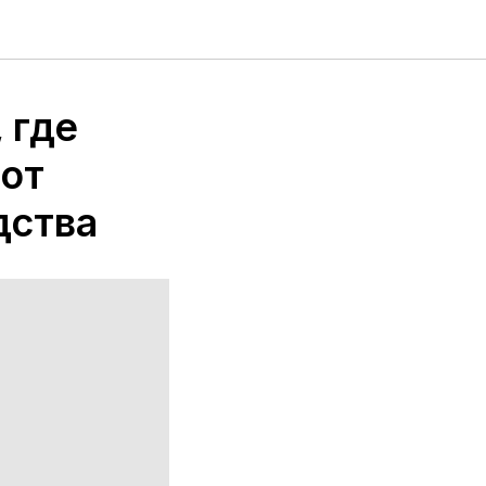
 где
 от
дства