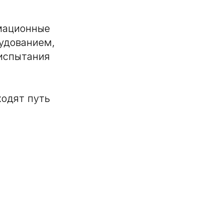
рмационные
удованием,
 испытания
ходят путь